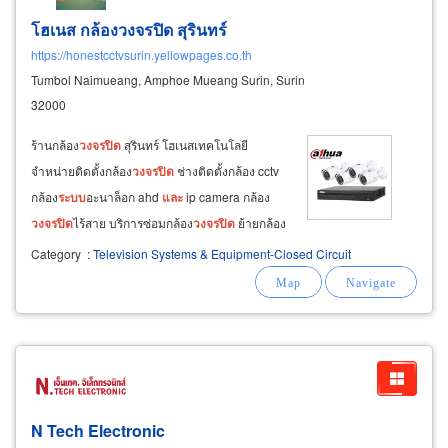
โฮเนส กล้องวงจรปิด สุรินทร์
https://honestcctvsurin.yellowpages.co.th
Tumbol Naimueang, Amphoe Mueang Surin, Surin
32000
ร้านกล้อง
วงจรปิด
สุรินทร์ โฮเนสเทคโนโลยี
จำหน่ายติดตั้งกล้อง
วงจรปิด
ช่างติดตั้งกล้อง cctv
กล้อง
ระบบ
อะนาล็อก ahd
และ
ip camera กล้อง
วงจรปิด
ไร้สาย บริการซ่อมกล้อง
วงจรปิด
ย้ายกล้อง
วงจรปิด
ติดตั้ง
ระบบ
รักษาความปลอดภัย ประตูคีย์
Category
:
Television Systems & Equipment-Closed Circuit
การ์ด ประตูอัตโนมัติ สัญญาณกันขโมย เครื่อง
สแกนลายนิ้วมือ เครื่องทาบบัตรคีย์การ์ด
N Tech Electronic