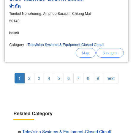
จำกัด
Tumbol Nonphueng, Amphoe Saraphi, Chiang Mai
50140
boscb
Category
:
Television Systems & Equipment-Closed Circuit
Pagination
Current
1
Page
2
Page
3
Page
4
Page
5
Page
6
Page
7
Page
8
Page
9
Next
next
page
page
Related Category
Television Systems & Equipment-Closed Circuit