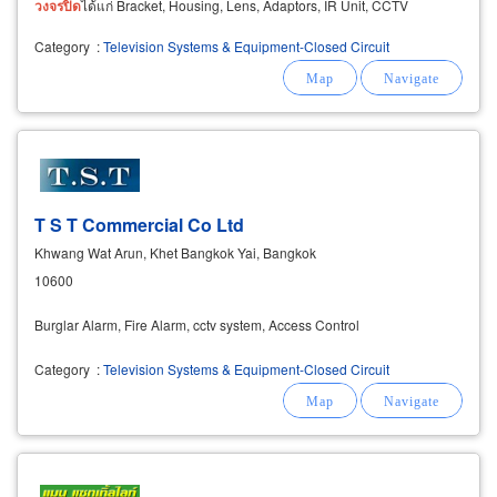
วงจรปิด
ได้แก่ Bracket, Housing, Lens, Adaptors, IR Unit, CCTV
Camera, UTP Video Balun, Surge Protector, Video
Category
:
Television Systems & Equipment-Closed Circuit
T S T Commercial Co Ltd
Khwang Wat Arun, Khet Bangkok Yai, Bangkok
10600
Burglar Alarm, Fire Alarm, cctv system, Access Control
Category
:
Television Systems & Equipment-Closed Circuit