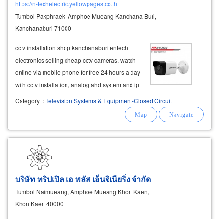
https://n-techelectric.yellowpages.co.th
Tumbol Pakphraek, Amphoe Mueang Kanchana Buri,
Kanchanaburi 71000
cctv installation shop kanchanaburi entech
electronics selling cheap cctv cameras. watch
online via mobile phone for free 24 hours a day
with cctv installation, analog ahd system and ip
camera by a professional team. equipment
Category
:
Television Systems & Equipment-Closed Circuit
warranty there is a promotion with the
installation of cctv, whether
บริษัท ทริปเปิล เอ พลัส เอ็นจิเนียริ่ง จำกัด
Tumbol Naimueang, Amphoe Mueang Khon Kaen,
Khon Kaen 40000