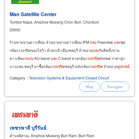
Man Satellite Center
Tumbol Napa, Amphoe Mueang Chon Buri, Chonburi
20000
ร้านขายจานดาวเทียม จำหน่ายจานดาวเทียม IPM
และ
Freeview
และ
ชุด
กล้องวงจรปิดของไฮวิว ห้วยกะปิ เมืองชลบุรี จำหน่าย
และ
รับติดตั้งจาน
ดาวเทียม
ระบบ
KU-band
และ
C-band ขายกล้อง
วงจรปิด
hiview ราคาถูก
บางแสน ชลบุรี หาซื้อกล้อง
วงจรปิด
ชลบุรี cctvกล้อง
วงจรปิด
จำหน่าย
อุปกรณ์
กล้อง
วงจรปิด
เครื่องบันทึกภาพ DVR สายนำสัญญาณ
Category
:
Television Systems & Equipment-Closed Circuit
เพชรพาลี บุรีรัมย์
ตำบลอิสาณ, Amphoe Mueang Buri Ram, Buri Ram