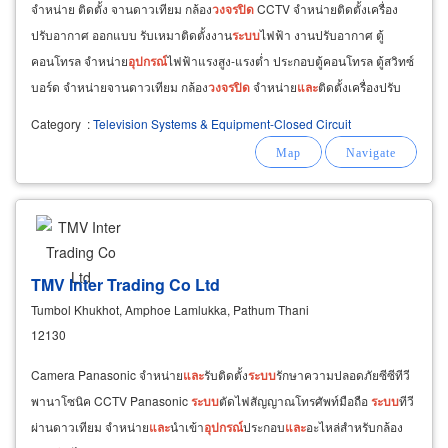
จำหน่าย ติดตั้ง จานดาวเทียม กล้อง
วงจรปิด
CCTV จำหน่ายติดตั้งเครื่อง
ปรับอากาศ ออกแบบ รับเหมาติดตั้งงาน
ระบบ
ไฟฟ้า งานปรับอากาศ ตู้
คอนโทรล จำหน่าย
อุปกรณ์
ไฟฟ้าแรงสูง-แรงต่ำ ประกอบตู้คอนโทรล ตู้สวิทซ์
บอร์ด จำหน่ายจานดาวเทียม กล้อง
วงจรปิด
จำหน่าย
และ
ติดตั้งเครื่องปรับ
อากาศ ออกแบบ รับเหมาติดตั้งงาน
ระบบ
ไฟฟ้า
Category
:
Television Systems & Equipment-Closed Circuit
TMV Inter Trading Co Ltd
Tumbol Khukhot, Amphoe Lamlukka, Pathum Thani
12130
Camera Panasonic จำหน่าย
และ
รับติดตั้ง
ระบบ
รักษาความปลอดภัยซีซีทีวี
พานาโซนิค CCTV Panasonic
ระบบ
ตัดไฟสัญญาณโทรศัพท์มือถือ
ระบบ
ทีวี
ผ่านดาวเทียม จำหน่าย
และ
นำเข้า
อุปกรณ์
ประกอบ
และ
อะไหล่สำหรับกล้อง