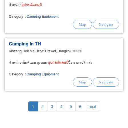
จำหน่าย
อุ
ปก
รณ์
แคม
ป์
Category
:
Camping Equipment
Camping In TH
Khwang Dok Mai, Khet Prawet, Bangkok 10250
จำหน่ายเต็นท์นอน ถุงนอน
อุ
ปก
รณ์
แคม
ป์
ปิ้ง ราคาปลีก-ส่ง
Category
:
Camping Equipment
Pagination
Current
1
Page
2
Page
3
Page
4
Page
5
Page
6
Next
next
page
page