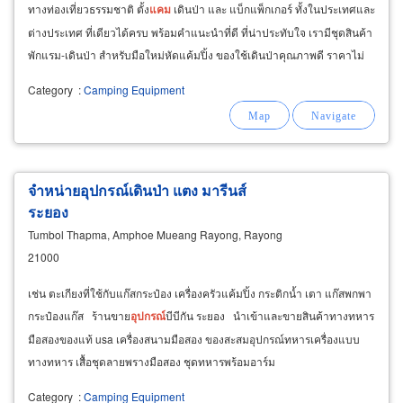
ทางท่องเที่ยวธรรมชาติ ตั้ง
แคม
เดินป่า และ แบ็กแพ็กเกอร์ ทั้งในประเทศและ
ต่างประเทศ ที่เดียวได้ครบ พร้อมคำแนะนำที่ดี ที่น่าประทับใจ เรามีชุดสินค้า
พักแรม-เดินป่า สำหรับมือใหม่หัดแค้มปิ้ง ของใช้เดินป่าคุณภาพดี ราคาไม่
แพง เพื่อสร้างประสบการณ์การใช้ชีวิต
Category
:
Camping Equipment
จำหน่ายอุปกรณ์เดินป่า แตง มารีนส์
ระยอง
Tumbol Thapma, Amphoe Mueang Rayong, Rayong
21000
เช่น ตะเกียงที่ใช้กับแก๊สกระป๋อง เครื่องครัวแค้มปิ้ง กระติกน้ำ เตา แก๊สพกพา
กระป๋องแก๊ส ร้านขาย
อุ
ปก
รณ์
บีบีกัน ระยอง นำเข้าและขายสินค้าทางทหาร
มือสองของแท้ usa เครื่องสนามมือสอง ของสะสมอุปกรณ์ทหารเครื่องแบบ
ทางทหาร เสื้อชุดลายพรางมือสอง ชุดทหารพร้อมอาร์ม
Category
:
Camping Equipment