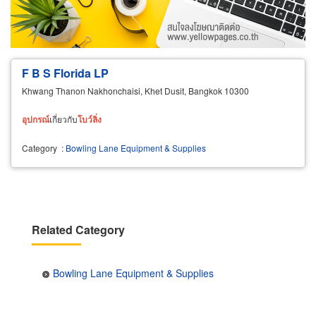
Wholesale
Retail
Manufacturer
Dealer
Exporter/Importer
Service Business
F B S Florida LP
Khwang Thanon Nakhonchaisi, Khet Dusit, Bangkok 10300
อุปกรณ์
เกี่ยวกับ
โบว์ลิ่ง
Category
:
Bowling Lane Equipment & Supplies
Related Category
Bowling Lane Equipment & Supplies