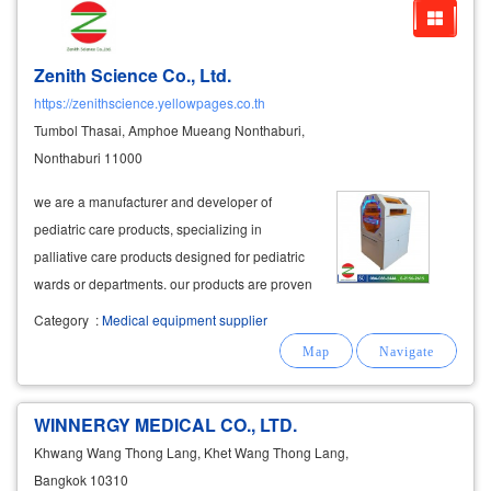
Zenith Science Co., Ltd.
https://zenithscience.yellowpages.co.th
Tumbol Thasai, Amphoe Mueang Nonthaburi,
Nonthaburi 11000
we are a manufacturer and developer of
pediatric care products, specializing in
palliative care products designed for pediatric
wards or departments. our products are proven
in quality, helping to reduce the importation of
Category
:
Medical equipment supplier
medical equipment, and are widely used in
leading hospitals throughout thailand
WINNERGY MEDICAL CO., LTD.
Khwang Wang Thong Lang, Khet Wang Thong Lang,
Bangkok 10310