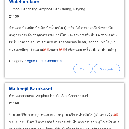
Watcharakarn
Tumbol Banchang, Amphoe Ban Chang, Rayong
21130
บ้านฉาง ปุ๋ยเกล็ด ปุ๋ยเม็ด ปุ๋ยน้ำนาโน ปุ๋ยกล้วยไม้ อาหารเสริมพืชทางใบ
ธาตุอาหารหลัก ธาตุอาหารรอง ฮอร์โมนและอาหารเสริมพืช เร่งราก เร่งต้น
เร่งใบ เร่งดอก ตัวแทนจำหน่ายสินค้าจากบริษัทโซตัส, เอราวัณ, พาโต้, หวี
ทอง และอื่นๆ ร้านขาย
เคมี
เกษตร
เคมี
กำจัดหนอน เพลี้ยแป้ง ยาปราบศัตรู
พืช กำจัดแมลงศัตรูพืช
Category
:
Agricultural Chemicals
Maitreejit Karnkaset
ตำบลนายายอาม, Amphoe Na Yai Am, Chanthaburi
21160
ร้านไมตรีจิต ราคาถูก คุณภาพมาตรฐาน บริการประทับใจ ผู้จำหน่ายปุ๋ย
เคมี
นายายอาม จันทบุรี อาหารสัตว์ อาหารเสริมพืช อาหารปลา หมู ไก่ สุนัข แมว
อุปกรณ์ทางการเกษตร เมล็ดพันธุ์พืช ปั๊มน้ำ เครื่องพ่นยา เครื่องตัดหญ้า