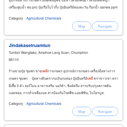
เครื่องสูบน้ำ ท่อ pvc ปุ๋ยเรือใบไวกิ้ง ปุ๋ยอินทรีย์ทองตะวัน ก๊อกน้ำ sanwa pym
(ยา,
เคมี
)
Category
:
Agricultural Chemicals
Jindakasetruamtun
Tumbol Wangtako, Amphoe Lang Suan, Chumphon
86110
ร้านขายปุ๋ย ชุมพร ขาย
เคมี
การเกษตร อุปกรณ์การเกษตร เครื่องมือทางการ
เกษตร ชุมพร ปุ๋ยทางดินตรากบเงินกบทอง ปุ๋ยอินทรีย์
เคมี
ตราขาวเขา ตรา
ผีเสื้อ 3 ตัว ฮอร์โมน อาหารเสริม นอร์ต้า, ซิงค์ครีม สารปรับปรุงสภาพดิน
แอดซอย, กากถั่วเหลืองบด สารป้องกันโรคพืช แอมพิซิน, ไนโตรบูส,
Category
:
Agricultural Chemicals