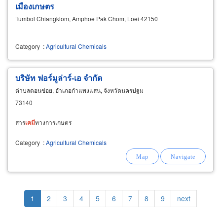
เมืองเกษตร
Tumbol Chiangklom, Amphoe Pak Chom, Loei 42150
Category
:
Agricultural Chemicals
บริษัท ฟอร์มูล่าร์-เอ จำกัด
ตำบลดอนข่อย, อำเภอกำแพงแสน, จังหวัดนครปฐม
73140
สาร
เคมี
ทางการเกษตร
Category
:
Agricultural Chemicals
Pagination
Current
1
Page
2
Page
3
Page
4
Page
5
Page
6
Page
7
Page
8
Page
9
Next
next
page
page