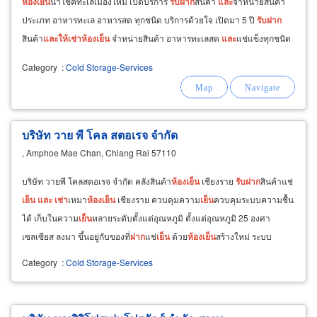
ห้อง
เย็น
นำโชคทะเลเมืองใหม่ เปิดบริการ
รับ
ฝาก
สินค้า
และ
จำหน่ายสินค้า
ประเภท อาหารทะเล อาหารสด ทุกชนิด บริการด้วยใจ เปิดมา 5 ปี
รับ
ฝาก
สินค้า
และ
ให้
เช่า
ห้อง
เย็น
จำหน่ายสินค้า อาหารทะเลสด
และ
แช่แข็งทุกชนิด
Category
:
Cold Storage-Services
บริษัท วาย พี โคล สตอเรจ จำกัด
, Amphoe Mae Chan, Chiang Rai 57110
บริษัท วายพี โคลสตอเรจ จำกัด คลังสินค้า
ห้อง
เย็น
เชียงราย
รับ
ฝาก
สินค้าแช่
เย็น
และ
เช่า
เหมา
ห้อง
เย็น
เชียงราย ควบคุมความ
เย็น
ควบคุมระบบความชื้น
ได้ เก็บในความ
เย็น
หลายระดับตั้งแต่อุณหภูมิ ตั้งแต่อุณหภูมิ 25 องศา
เซลเซียส ลงมา ขึ้นอยู่กับของที่
ฝาก
แช่
เย็น
ด้วย
ห้อง
เย็น
สร้างใหม่ ระบบ
ทำความ
เย็น
รุ่นใหม่ล่าสุด ควบคุมอุณหภูมิแช่
เย็น
แม่นยำ
Category
:
Cold Storage-Services