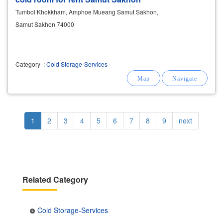
Tumbol Khokkham, Amphoe Mueang Samut Sakhon,
Samut Sakhon 74000
Category
:
Cold Storage-Services
Pagination
Current
1
Page
2
Page
3
Page
4
Page
5
Page
6
Page
7
Page
8
Page
9
Next
next
page
page
Related Category
Cold Storage-Services