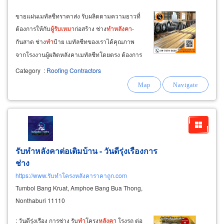
ขายแผ่นเมทัลชีทราคาส่ง รับผลิตตามความยาวที่
ต้องการให้กับ
ผู้รับ
เหมา
ก่อสร้าง ช่าง
ทำ
หลังคา
-
กันสาด ช่าง
ทำ
ป้าย เมทัลชีทของเราได้คุณภาพ
จากโรงงานผู้ผลิตหลังคาเมทัลชีทโดยตรง ต้องการ
ทำ
หลังคา
โรงงาน-
ทำ
ผนังโรงงาน เมทัลชีท
ทำ
Category
:
Roofing Contractors
หลังคา
โกดัง
หลังคา
สนามกีฬา
หลังคา
ตลาดสด
จำหน่ายแฟลชชิ่งหลังคาเมทัลชีท ครอบข้าง ครอบ
ชนผนัง
รับทำหลังคาต่อเติมบ้าน - วันดีรุ่งเรืองการ
ช่าง
https://www.รับทำโครงหลังคาราคาถูก.com
Tumbol Bang Kruat, Amphoe Bang Bua Thong,
Nonthaburi 11110
: วันดีรุ่งเรือง การช่าง รับ
ทำ
โครง
หลังคา
โรงรถ ต่อ