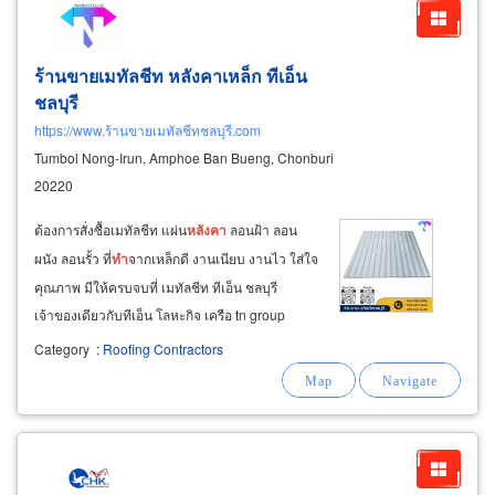
ร้านขายเมทัลชีท หลังคาเหล็ก ทีเอ็น
ชลบุรี
https://www.ร้านขายเมทัลชีทชลบุรี.com
Tumbol Nong-Irun, Amphoe Ban Bueng, Chonburi
20220
ต้องการสั่งซื้อเมทัลชีท แผ่น
หลังคา
ลอนฝ้า ลอน
ผนัง ลอนรั้ว ที่
ทำ
จากเหล็กดี งานเนียบ งานไว ใส่ใจ
คุณภาพ มีให้ครบจบที่ เมทัลชีท ทีเอ็น ชลบุรี
เจ้าของเดียวกับทีเอ็น โลหะกิจ เครือ tn group
1.จำหน่าย
หลังคา
เหล็กเมทัลชีท ไม่มีขั้นต่ำ ส่งฟรี
Category
:
Roofing Contractors
ร้านขายเมทัลชีทชลบุรี ราคาส่ง ราคาปลีก เราคือ
โรงงานผู้ผลิตจำหน่ายเองโดยตรง