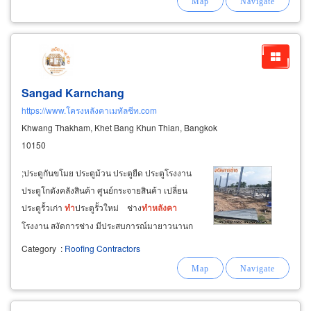
รับสร้าง
หลังคา
ที่จอดรถ-สร้าง
หลังคา
โรงรถสำหรับ
บ้านอาศัย
Sangad Karnchang
https://www.โครงหลังคาเมทัลชีท.com
Khwang Thakham, Khet Bang Khun Thian, Bangkok
10150
;ประตูกันขโมย ประตูม้วน ประตูยืด ประตูโรงงาน
ประตูโกดังคลังสินค้า ศูนย์กระจายสินค้า เปลี่ยน
ประตูรั้วเก่า
ทำ
ประตูรั้วใหม่ ช่าง
ทำ
หลังคา
โรงงาน สงัดการช่าง มีประสบการณ์มายาวนานก
ว่า 10 ปี บริการออกแบบ
หลังคา
งานรับ
เหมา
ติดตั้ง
Category
:
Roofing Contractors
โครงเหล็ก
หลังคา
งานซ่อมหลังเมทัลชีท ซ่อม
หลังคา
โรงงาน