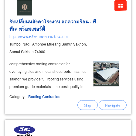
รับเปลี่ยนหลังคาโรงงาน ลดความร้อน - พี
ทีเค พร็อพเพอร์ตี้
https://www.หลังคาลดความร้อน.com
Tumbol Nadi, Amphoe Mueang Samut Sakhon,
Samut Sakhon 74000
comprehensive roofing contractor for
overlaying tiles and metal sheet roofs in samut
sakhon we provide full roofing services using
premium-grade materials—the best quality in
samut sakhon. expert installation of double-lap
Category
:
Roofing Contractors
tile roofs, sandwich panel roofs, and metal
sheet roofs with precise angle cutting