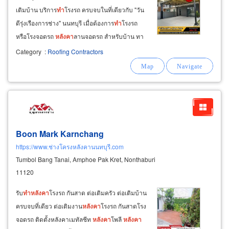
เติมบ้าน บริการ
ทำ
โรงรถ ครบจบในที่เดียวกับ "วัน
ดีรุ่งเรืองการช่าง" นนทบุรี เมื่อต้องการ
ทำ
โรงรถ
หรือโรงจอดรถ
หลังคา
ลานจอดรถ สำหรับบ้าน ทา
วน์เฮ้าส์ ตึกแถว ออฟฟิศสำนักงาน โรงงาน หา
ผู้รับ
Category
:
Roofing Contractors
เหมา
ทำ
ทั้งพื้นลานจอดรถและโครงสร้างพร้อมมุง
วัสดุ
หลังคา
เพื่อกันแดดกันฝน
Boon Mark Karnchang
https://www.ช่างโครงหลังคานนทบุรี.com
Tumbol Bang Tanai, Amphoe Pak Kret, Nonthaburi
11120
รับ
ทำ
หลังคา
โรงรถ กันสาด ต่อเติมครัว ต่อเติมบ้าน
ครบจบที่เดียว ต่อเติมงาน
หลังคา
โรงรถ กันสาดโรง
จอดรถ ติดตั้งหลังคาเมทัลชีท
หลังคา
โพลี
หลังคา