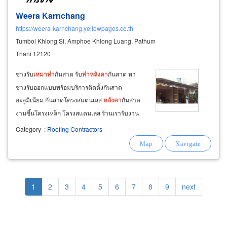
Weera Karnchang
https://weera-karnchang.yellowpages.co.th
Tumbol Khlong Si, Amphoe Khlong Luang, Pathum
Thani 12120
ช่างรับ
เหมา
ทำ
กันสาด รับ
ทำ
หลังคา
กันสาด หา
ช่างรับออกแบบพร้อมบริการติดตั้งกันสาด
อะลูมิเนียม กันสาดโครงสแตนเลส
หลังคา
กันสาด
งานขึ้นโครงเหล็ก โครงสแตนเลส ร้านเรารับงาน
ออกแบบติดตั้ง
หลังคา
กันสาดอะลูมิเนียม งานกัน
Category
:
Roofing Contractors
สาดอลูมิเนียมจากร้านเรางานติดตั้งสวย
ประสิทธิภาพดี ทนแดด ทนลม ทนฝน สามารถบำรุง
รักษา ดูแลความสะอาดได้ง่าย
Pagination
Current
1
Page
2
Page
3
Page
4
Page
5
Page
6
Page
7
Page
8
Page
9
Next
next
page
page