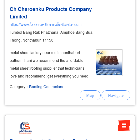
Ch Charoenku Products Company
Limited
https://www.โรงงานหลังคาเหล็กซีเอชเค.com
Tumbol Bang Rak Phatthana, Amphoe Bang Bua
Thong, Nonthaburi 11150
metal sheet factory near me in nonthaburi-
pathum thani we recommend the affordable
metal sheet roofing supplier that technicians
love and recommend! get everything you need
in one place—all styles and all accessories are
Category
:
Roofing Contractors
available. our staff provides fast service, the
owner is kind, and we offer free