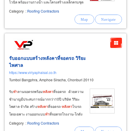
ไวนิล พร้อมงานรางน้ำ และโครงสร้างเหล็กครบชุด
ทำงานไว เก็บงานละเอียด ไม่ทิ้งงาน ส่งมอบงาน
Category
:
Roofing Contractors
ตรงเวลา ได้มาตรฐาน ช่างต่อเติมครัวหลังบ้าน
เคาน์เตอร์ปูน สร้างครัวใหม่หรือปรับปรุงพื้นที่ใช้
งาน
รับออกแบบสร้างหลังคาที่จอดรถ วิริยะ
ไพศาล
https://www.viriyaphaisal.co.th
Tumbol Bangphra, Amphoe Siracha, Chonburi 20110
รับ
ทำ
ลานจอดรถพร้อม
หลังคา
ที่จอดรถ ด้วยความ
ชำนาญมีประสบการณ์มากกว่า10ปี บริษัท วิริยะ
ไพศาล จำกัด สร้าง
หลังคา
ที่จอดรถ-
หลังคา
โรงรถ
โดยเฉพาะ งานออกแบบ
ทำ
ที่จอดรถโรงงาน-โกดัง
ทำ
ที่จอดรถหน่วยงานราชการ
ทำ
ที่จอดรถบริษัท
Category
:
Roofing Contractors
เอกชน
หลังคา
ลานจอดรถห้างค้าปลีกโมเดิร์นเทรด