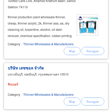
Tumbol Care Line, Amphoe Krathum Baen, Samut
Sakhon 74110
thinner production plant wholesale thinner,
cheap, thinner acrylic, 2k, thinner aaa, aa, dry
cleaning oil, turpentine, alcohol, oil stain
remover, chemical specification, rubber printing
house, garage, furniture, steel plant, foundry,
Category
:
Thinner-Wholesales & Manufacturers
industrial chemicals, spraying, wiping, cleaning
and powder coating
บริษัท เลซซอล จำกัด
แขวงมีนบุรี, เขตมีนบุรี, กรุงเทพมหานคร 10510
ทิน
เนอ
ร์
Category
:
Thinner-Wholesales & Manufacturers