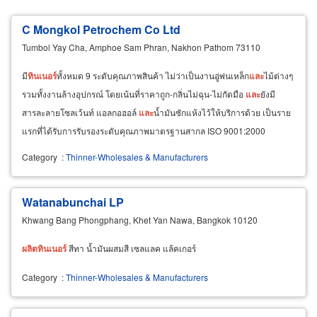
C Mongkol Petrochem Co Ltd
Tumbol Yay Cha, Amphoe Sam Phran, Nakhon Pathom 73110
มี
ทิน
เนอ
ร์
ทั้งหมด 9 ระดับคุณภาพสินค้า ไม่ว่าเป็นงานอู่พ่นเหล็ก
และ
ไม้ต่างๆ
รวมทั้งงานล้างอุปกรณ์ โดยเน้นที่ราคาถูก-กลิ่นไม่ฉุน-ไม่กัดมือ
และ
ยังมี
สารละลายโซลเว้นท์ แอลกอฮอล์
และ
น้ำมันซักแห้งไว้ให้บริการด้วย เป็นราย
แรกที่ได้รับการรับรองระดับคุณภาพมาตรฐานสากล ISO 9001:2000
Category
:
Thinner-Wholesales & Manufacturers
Watanabunchai LP
Khwang Bang Phongphang, Khet Yan Nawa, Bangkok 10120
ผลิต
ทิน
เนอ
ร์
สีทา น้ำมันผสมสี เซลแลค แล้คเกอร์
Category
:
Thinner-Wholesales & Manufacturers