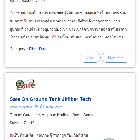
Samut Sakhon 74110
โรงงานผลิต
ถัง
น้ำเก็บน้ำ new star ผู้ผลิตและขายส่ง
ถัง
เก็บน้ำนิวสตาร์ ราคา
ส่ง จัดส่ง
ถัง
เก็บน้ำพลาสติก ตรงจากโรงงานถึงร้านค้าวัสดุก่อสร้าง ร้าน
สุขภัณฑ์ ร้านจำหน่ายอุปกรณ์ประปา ขายเข้าโครงการบ้านจัดสรรในราคา
โรงงานเพื่อช่วยลดต้นทุน
ถัง
เก็บน้ำบนดินลายแกรนิตทราย แกรนิตแดง
แกรนิตเทา แกรนิตเขียว
Category
:
Fibre-Drum
Safe On Ground Tank Jitfiber Tech
https://www.ถังเก็บน้ำบนดิน.com
Tumbol Care Line, Amphoe Krathum Baen, Samut
Sakhon 74110
ถัง
เก็บน้ำบนดิน คุณภาพดี ราคาถูก รับผลิต
ถัง
เก็บ