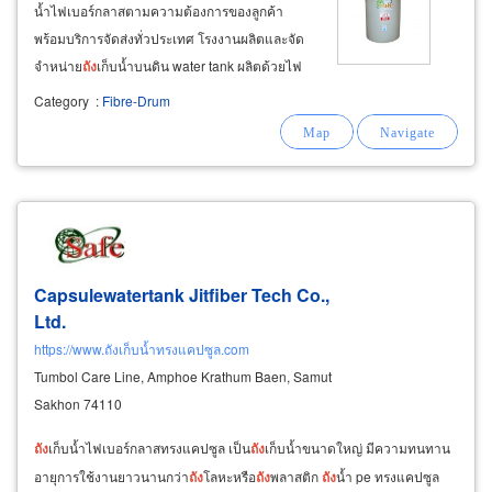
น้ำไฟเบอร์กลาสตามความต้องการของลูกค้า
พร้อมบริการจัดส่งทั่วประเทศ โรงงานผลิตและจัด
จำหน่าย
ถัง
เก็บน้ำบนดิน water tank ผลิตด้วยไฟ
เบอร์กลาสคุณภาพสูง ได้รับมาตรฐานอุตสาหกรรม
Category
:
Fibre-Drum
ปลอดภัยต่อการอุปโภคบริโภค ทนทาน ไม่รั่วซึม
ไม่เป็นตะไคร่น้ำ ไม่เป็นสนิม
Capsulewatertank Jitfiber Tech Co.,
Ltd.
https://www.ถังเก็บน้ำทรงแคปซูล.com
Tumbol Care Line, Amphoe Krathum Baen, Samut
Sakhon 74110
ถัง
เก็บน้ำไฟเบอร์กลาสทรงแคปซูล เป็น
ถัง
เก็บน้ำขนาดใหญ่ มีความทนทาน
อายุการใช้งานยาวนานกว่า
ถัง
โลหะหรือ
ถัง
พลาสติก
ถัง
น้ำ pe ทรงแคปซูล