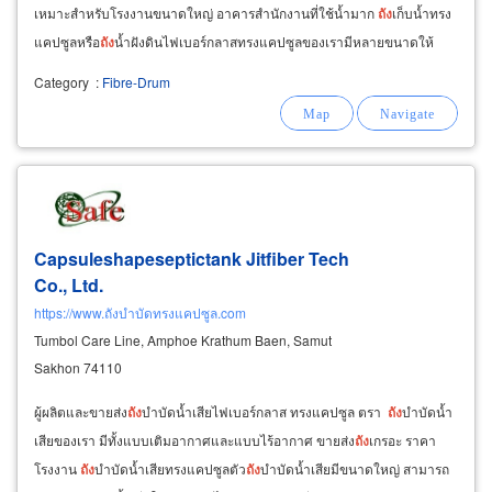
เหมาะสำหรับโรงงานขนาดใหญ่ อาคารสำนักงานที่ใช้น้ำมาก
ถัง
เก็บน้ำทรง
แคปซูลหรือ
ถัง
น้ำฝังดินไฟเบอร์กลาสทรงแคปซูลของเรามีหลายขนาดให้
เลือก เช่น
ถัง
น้ำแคปซูลขนาด 6000 ลิตร
Category
:
Fibre-Drum
Capsuleshapeseptictank Jitfiber Tech
Co., Ltd.
https://www.ถังบำบัดทรงแคปซูล.com
Tumbol Care Line, Amphoe Krathum Baen, Samut
Sakhon 74110
ผู้ผลิตและขายส่ง
ถัง
บำบัดน้ำเสียไฟเบอร์กลาส ทรงแคปซูล ตรา
ถัง
บำบัดน้ำ
เสียของเรา มีทั้งแบบเติมอากาศและแบบไร้อากาศ ขายส่ง
ถัง
เกรอะ ราคา
โรงงาน
ถัง
บำบัดน้ำเสียทรงแคปซูลตัว
ถัง
บำบัดน้ำเสียมีขนาดใหญ่ สามารถ