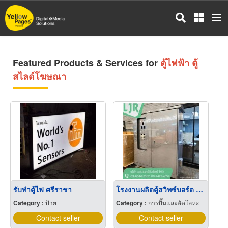
Skip
to
main
content
Featured Products & Services for
ตู้ไฟฟ้า ตู้
สไลด์โฆษณา
รับทำตู้ไฟ ศรีราชา
โรงงานผลิตตู้สวิทซ์บอร์ด ชลบุรี
Category :
ป้าย
Category :
การปั๊มและตัดโลหะ
Contact seller
Contact seller