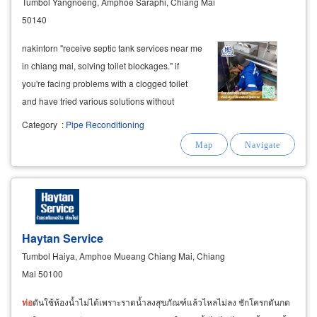
Tumbol Yangnoeng, Amphoe Saraphi, Chiang Mai
50140
nakintorn "receive septic tank services near me
in chiang mai, solving toilet blockages." if
you're facing problems with a clogged toilet
and have tried various solutions without
success, consider nakintorn. we provide septic
Category
:
Pipe Reconditioning
tank services and waste removal across
northern thailand, including chiang
Haytan Service
Tumbol Haiya, Amphoe Mueang Chiang Mai, Chiang
Mai 50100
ท่อ
ตันใช้ห้องน้ำไม่ได้เพราะราดน้ำลงสุขภัณฑ์แล้วไหลไม่ลง ชักโครกตันกด