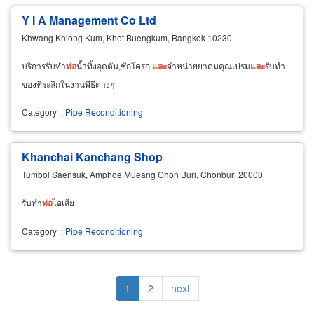
Y I A Management Co Ltd
Khwang Khlong Kum, Khet Buengkum, Bangkok 10230
บริการรับทำ
ท่อ
น้ำทิ้งอุดตัน,ชักโครก
และ
จำหน่ายยาดมคุณเปรม
และ
รับทำ
ของที่ระลึกในงานพีธีต่างๆ
Category
:
Pipe Reconditioning
Khanchai Kanchang Shop
Tumbol Saensuk, Amphoe Mueang Chon Buri, Chonburi 20000
รับทำ
ท่อ
ไอเสีย
Category
:
Pipe Reconditioning
Pagination
Current
1
Page
2
Next
next
page
page