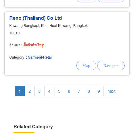
Reno (Thailand) Co Ltd
Khwang Bangkapi, Khet Huai Khwang, Bangkok
10310
จำหน่าย
เสื้อผ้า
สำเร็จรูป
Category
:
Garment-Retail
Pagination
Current
1
Page
2
Page
3
Page
4
Page
5
Page
6
Page
7
Page
8
Page
9
Next
next
page
page
Related Category