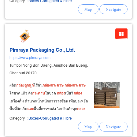
Category
:
Boxes-Corrugated & Fibre
ลูกฟูก
ชลบุรี corrugated box packaging
manufacturer ออกแบบผลิต
กล่อง
กระดาษ
ลูกฟูก
จาก
กระดาษ
ลูกฟูก
ลอนซี
Pimraya Packaging Co., Ltd.
https://www.pimraya.com
Tumbol Nong Bon Daeng, Amphoe Ban Bueng,
Chonburi 20170
ผลิต
กล่อง
ลูกฟูก
ไส้คั่น
กล่อง
กระดาษ
กล่อง
กระดาษ
ใส่ขวดแก้ว ลัง
กระดาษ
ใส่ขวด
กล่อง
เบียร์
กล่อง
เครื่องดื่ม คำนวณน้ำหนักการวางซ้อน เพื่อประหยัด
พื้นที่จัดเก็บ
และ
พื้นที่การขนส่ง โดยสินค้าทุก
กล่อง
ปลอดภัย ผลิต
กล่อง
ไดคัท
กล่อง
มีหูหิ้ว
กล่อง
จัดชุด
Category
:
Boxes-Corrugated & Fibre
เพื่อส่งเสริมการขาย ผลิต
กล่อง
กระดาษ
ลูกฟูก
อุตสาหกรรมเครื่องใช้ไฟฟ้า
และ
อิเล็กทรอนิกส์