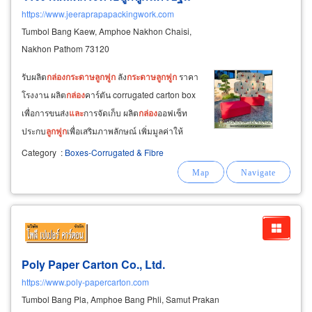
https://www.jeeraprapapackingwork.com
Tumbol Bang Kaew, Amphoe Nakhon Chaisi,
Nakhon Pathom 73120
รับผลิต
กล่อง
กระดาษ
ลูกฟูก
ลัง
กระดาษ
ลูกฟูก
ราคา
โรงงาน ผลิต
กล่อง
คาร์ตัน corrugated carton box
เพื่อการขนส่ง
และ
การจัดเก็บ ผลิต
กล่อง
ออฟเซ็ท
ประกบ
ลูกฟูก
เพื่อเสริมภาพลักษณ์ เพิ่มมูลค่าให้
สินค้า ด้วย
กระดาษ
ลูกฟูก
ชนิดต่างๆ
กระดาษ
ลูกฟูก
Category
:
Boxes-Corrugated & Fibre
2 ชั้น single face,
กระดาษ
ลูกฟูก
3 ชั้น single
wall,
กระดาษ
ลูกฟูก
Poly Paper Carton Co., Ltd.
https://www.poly-papercarton.com
Tumbol Bang Pla, Amphoe Bang Phli, Samut Prakan