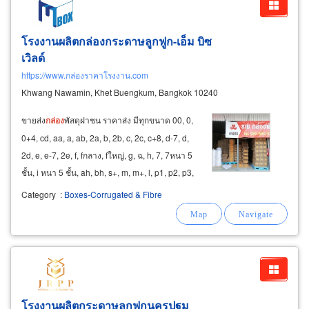
โรงงานผลิตกล่องกระดาษลูกฟูก-เอ็ม บิซ
เวิลด์
https://www.กล่องราคาโรงงาน.com
Khwang Nawamin, Khet Buengkum, Bangkok 10240
ขายส่ง
กล่อง
พัสดุฝาชน ราคาส่ง มีทุกขนาด 00, 0,
0+4, cd, aa, a, ab, 2a, b, 2b, c, 2c, c+8, d-7, d,
2d, e, e-7, 2e, f, fกลาง, fใหญ่, g, ฉ, h, 7, 7หนา 5
ชั้น, i หนา 5 ชั้น, ah, bh, s+, m, m+, l, p1, p2, p3,
p4,
กล่อง
เบอร์ 1,
กล่อง
ผลไม้ m,
กล่อง
ผลไม้ m+
Category
:
Boxes-Corrugated & Fibre
ขายส่งซองไปรษณีย์ ซองพลาสติก ซองเอกสารสี
น้ำตาล
โรงงานผลิตกระดาษลูกฟูกนครปฐม