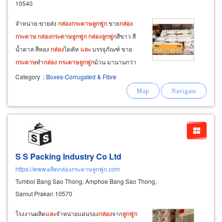
10540
จำหน่าย-ขายส่ง
กล่อง
กระดาษ
ลูกฟูก
ขาย
กล่อง
กระดาษ
กล่อง
กระดาษ
ลูกฟูก
กล่อง
ลูกฟูก
สีขาว สี
น้ำตาล สีทอง
กล่อง
ไดคัท
และ
บรรจุภัณฑ์ ขาย
กระดาษ
ทำ
กล่อง
กระดาษ
ลูกฟูก
ม้วน มานานกว่า
30 ปี ผลิตจาก
กระดาษ
ลูกฟูก
ลอน b,
กระดาษ
ลูกฟูก
Category
:
Boxes-Corrugated & Fibre
ลอน c,
กระดาษ
ลูกฟูก
ลอน e,
กระดาษ
ลูกฟูก
ลอน bc
ส่งสินค้าย่าน เทพารักษ์ มังกรขันดี แพรกษา
S S Packing Industry Co Ltd
https://www.ผลิตกล่องกระดาษลูกฟูก.com
Tumbol Bang Sao Thong, Amphoe Bang Sao Thong,
Samut Prakan 10570
โรงงานผลิต
และ
จำหน่ายแผ่นรอง
กล่อง
จาก
ลูกฟูก