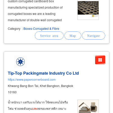
custom corrugated cardboard box
manufacturing specialized production of
corrugated boxes we are a leading
manufacturer of double-wall corrugated
cardboard boxes and water-resistant coated
Category
:
Boxes-Corrugated & Fibre
boxes. our expertise extends to producing
large-sized boxes for automotive parts,
including boxes for pickup
Tip-Top Packingmate Industry Co Ltd
https://www.papercornerboard.com
Khwang Bang Bon Tai, Khet Bangbon, Bangkok
10160
น้ำหนักเบา แต่รับแรงได้มาก ใช้ทดแทนไม้หรือ
โฟม ช่วยลดต้นทุน
และ
ลดขยะพลาสติก เหมาะ