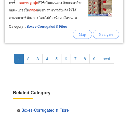
หาซื้อ
กระดาษ
ลูกฟูก
ที่ใช้เป็นแผ่นรอง ลักษณะคล้าย
กับแผ่นรองใน
กล่อง
พิซซ่า สามารถสั่งผลิตให้ได้
ตามขนาดที่ต้องการ โดยไม่ต้องนำมาวัดขนาด
และ
ตัดเองให้เสียเวลาหรือเปลืองแรงงาน แนะนำ
Category
:
Boxes-Corrugated & Fibre
สั่งผลิตกับที่ ss-packaging เชื่อมั่นได้ในคุณภาพ
จากประสบการณ์กว่า 30 ปี ในสายการผลิต
กล่อง
และ
ผลิตภัณฑ์จาก
กระดาษ
ลูกฟูก
Pagination
Current
1
Page
2
Page
3
Page
4
Page
5
Page
6
Page
7
Page
8
Page
9
Next
next
page
page
Related Category
Boxes-Corrugated & Fibre