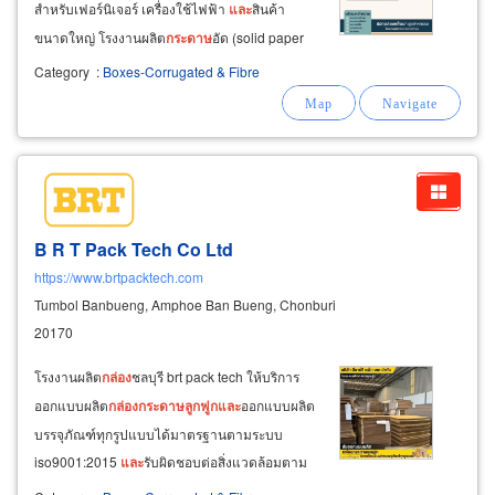
สำหรับเฟอร์นิเจอร์ เครื่องใช้ไฟฟ้า
และ
สินค้า
ขนาดใหญ่ โรงงานผลิต
กระดาษ
อัด (solid paper
board manufacturer) ผู้ผลิตจำหน่ายส่ง
กระดาษ
อัด
Category
:
Boxes-Corrugated & Fibre
ราคาโรงงาน แผ่น
กระดาษ
อัดแผ่นใหญ่ ใช้เป็นพื้น
รอง
กล่อง
ลัง เพื่อเสริมความแข็งแรงภายใน
กล่อง
B R T Pack Tech Co Ltd
https://www.brtpacktech.com
Tumbol Banbueng, Amphoe Ban Bueng, Chonburi
20170
โรงงานผลิต
กล่อง
ชลบุรี brt pack tech ให้บริการ
ออกแบบผลิต
กล่อง
กระดาษ
ลูกฟูก
และ
ออกแบบผลิต
บรรจุภัณฑ์ทุกรูปแบบได้มาตรฐานตามระบบ
iso9001:2015
และ
รับผิดชอบต่อสิ่งแวดล้อมตาม
มาตรฐาน iso14001:2015 ผู้ผลิต
กล่อง
กระดาษ