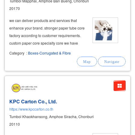
Tumbol Mapphai, Amphoe Ban Bueng, Chonburi
20170
we can deliver products and services that
enhance your brand. stronger paper tube core
factory according to customer requirements.
custom paper core specialty core we have
experts to advise on the right type of paper core
Category
:
Boxes-Corrugated & Fibre
type according to the product and production
cost. to support the size and
KPC Carton Co., Ltd.
https://www.kpccarton.co.th
Tumbol Khaokhansong, Amphoe Siracha, Chonburi
20110