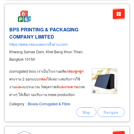
BPS PRINTING & PACKAGING
COMPANY LIMITED
https://www.กล่องแพคเกจจิ้งด่วน.com
Khwang Samae Dam, Khet Bang Khun Thian,
Bangkok 10150
(corrugated box) เราเป็นโรงงานผลิต
กล่อง
ลูกฟูก
พระราม 2 ออกแบบ
กล่อง
ให้เหมาะสมกับการใช้
งาน
และ
งบประมาณ วัสดุคราฟท์
และ
กระดาษ
เกรด
ต่างๆ ให้เลือก รองรับงาน mass production
สำหรับโรงงานอุตสาหกรรม รับทำ
กล่อง
ลูกฟูก
ทุก
Category
:
Boxes-Corrugated & Fibre
ชั้นความหนา ทั้งแบบ 3 ชั้น 5 ชั้น
และ
กล่อง
ออฟ
เซ็ทประกบ
ลูกฟูก
ที่สวย
และ
แข็งแรงในตัวเดียว