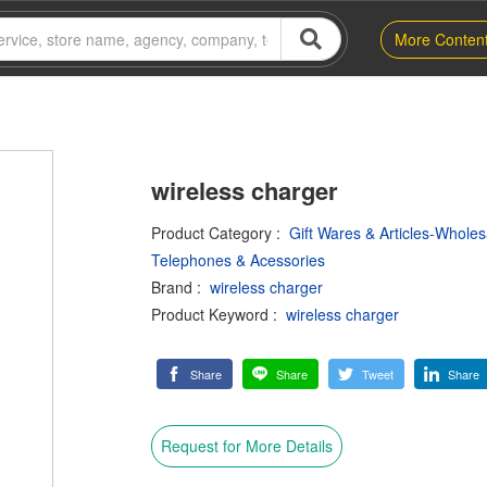
More Conten
wireless charger
Product Category
:
Gift Wares & Articles-Whole
Telephones & Acessories
Brand
:
wireless charger
Product Keyword
:
wireless charger
Share
Share
Tweet
Share
Request for More Details