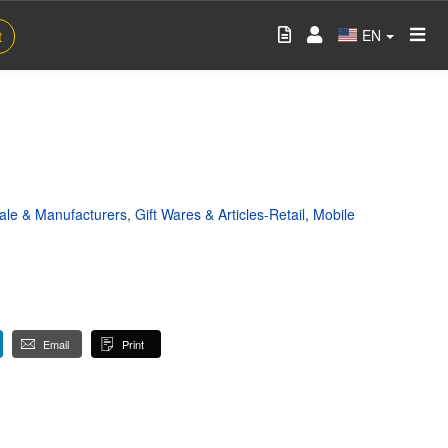
EN
t
sale & Manufacturers
,
Gift Wares & Articles-Retail
,
Mobile
Email
Print