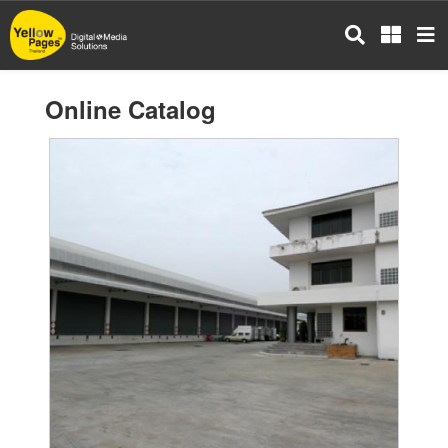
Skip
to
main
content
Online Catalog