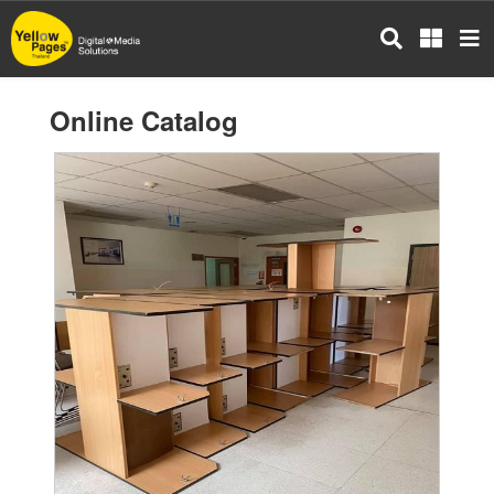
Skip
to
main
content
Online Catalog