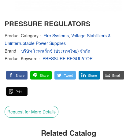
PRESSURE REGULATORS
Product Category
:
Fire Systems
,
Voltage Stabilizers &
Uninterruptable Power Supplies
Brand
:
บริษัท โรทาเร็กซ์ (ประเทศไทย) จำกัด
Product Keyword
:
PRESSURE REGULATOR
Share
Share
Tweet
Share
Email
Print
Request for More Details
Related Catalog