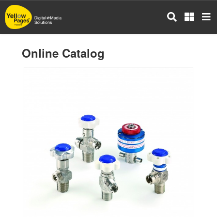
Skip
to
main
content
Online Catalog