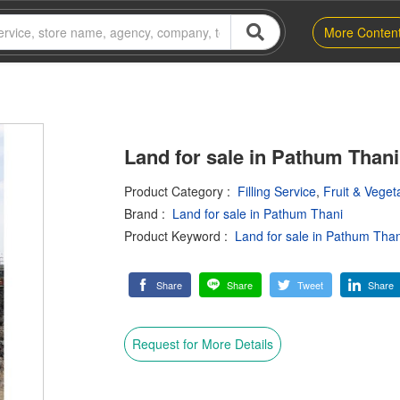
More Conten
Land for sale in Pathum Thani
Product Category
:
Filling Service
,
Fruit & Vege
Brand
:
Land for sale in Pathum Thani
Product Keyword
:
Land for sale in Pathum Than
Share
Share
Tweet
Share
Request for More Details