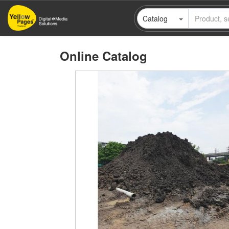
Skip
Catalog
to
main
content
Online Catalog