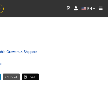
EN
t
table Growers & Shippers
i
Email
Print