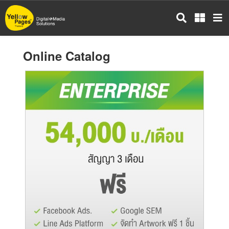
Skip
to
main
content
Online Catalog