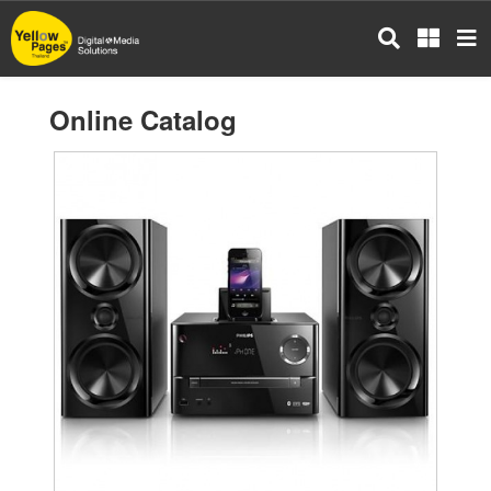
Skip
to
main
content
Online Catalog