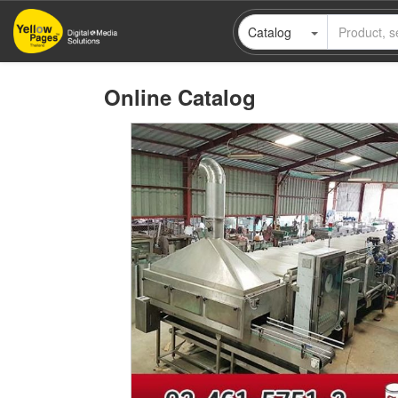
Skip
Catalog
to
main
content
Online Catalog