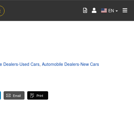
EN
t
e Dealers-Used Cars
,
Automobile Dealers-New Cars
Email
Print