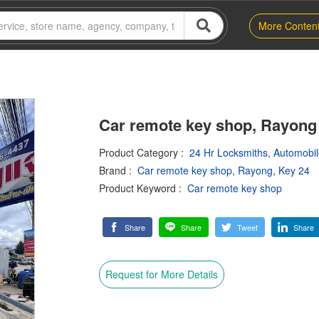
More Conten
Car remote key shop, Rayong
Product Category
:
24 Hr Locksmiths
,
Automobil
Brand
:
Car remote key shop
,
Rayong
,
Key 24
Product Keyword
:
Car remote key shop
Share
Share
Tweet
Share
Request for More Details