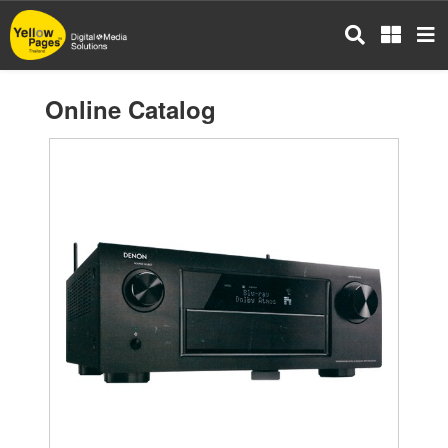
Skip
to
main
content
Online Catalog