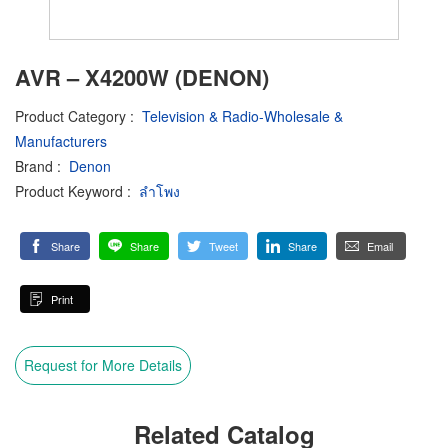
AVR – X4200W (DENON)
Product Category
:
Television & Radio-Wholesale &
Manufacturers
Brand
:
Denon
Product Keyword
:
ลำโพง
Share
Share
Tweet
Share
Email
Print
Request for More Details
Related Catalog