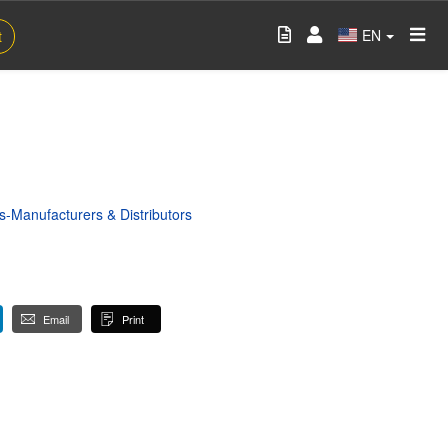
EN
t
-Manufacturers & Distributors
Email
Print