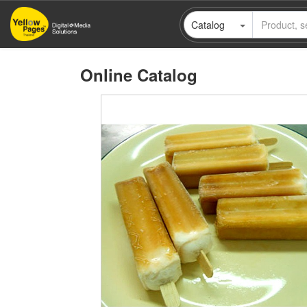
Skip
Catalog
to
main
content
Online Catalog