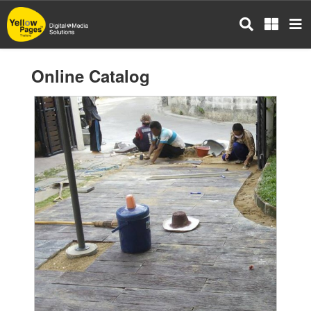
Skip
to
main
content
Online Catalog