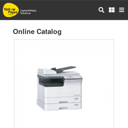
Skip
to
main
content
Online Catalog