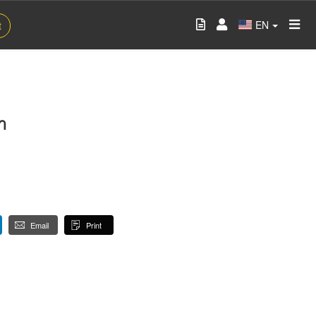
EN
t
า
Email
Print