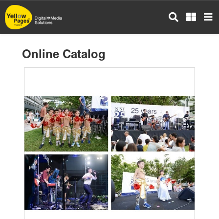
Skip
to
main
content
Online Catalog