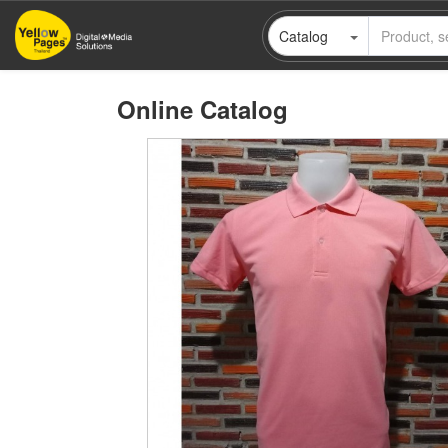
Skip
Catalog
to
main
content
Online Catalog