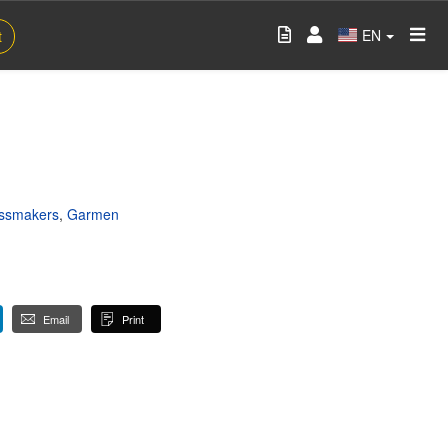
EN
t
ssmakers
,
Garmen
Email
Print