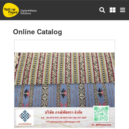
Skip
to
main
content
Online Catalog