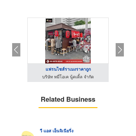
...
แฟรนไชส์ราเมงราคาถูก
แฟ
ำกัด
บริษัท หมี่โอเค นู้ดเดิ้ล จำกัด
บริ
Related Business
วี แอส เอ็นจิเนียริ่ง