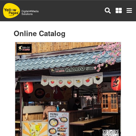
Skip
to
main
content
Online Catalog