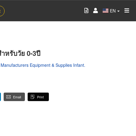
EN
t
หรับวัย 0-3ปี
,
Manufacturers Equipment & Supplies Infant.
Email
Print