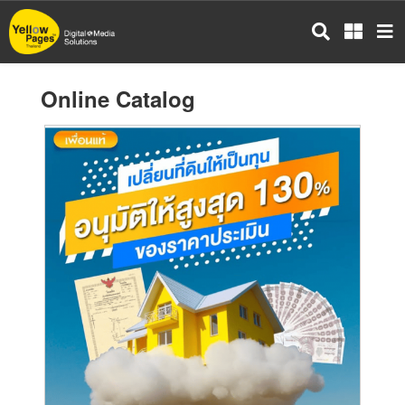
Skip
to
main
content
Online Catalog