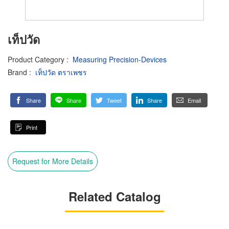
เท็ปวัด
Product Category
:
Measuring Precision-Devices
Brand
:
เท็ปวัด ตราเพชร
Share
Share
Tweet
Share
Email
Print
Request for More Details
Related Catalog