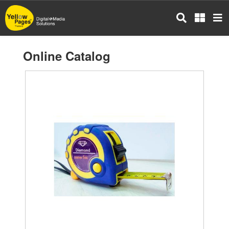
Skip
to
main
content
Online Catalog