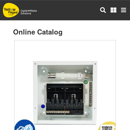
Skip
to
main
content
Online Catalog