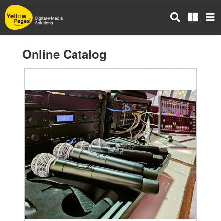
Skip
to
main
content
Online Catalog