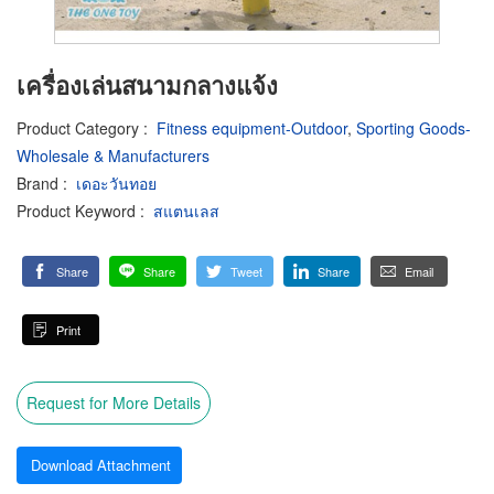
เครื่องเล่นสนามกลางแจ้ง
Product Category
:
Fitness equipment-Outdoor
,
Sporting Goods-
Wholesale & Manufacturers
Brand
:
เดอะวันทอย
Product Keyword
:
สแตนเลส
Share
Share
Tweet
Share
Email
Print
Request for More Details
Download Attachment