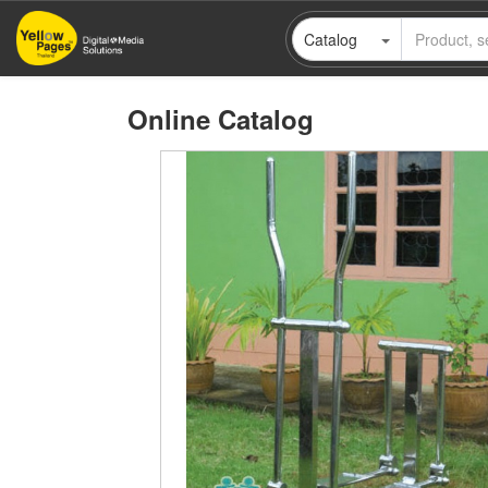
Skip
Catalog
to
main
content
Online Catalog