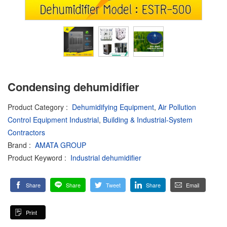
Condensing dehumidifier
Product Category
:
Dehumidifying Equipment
,
Air Pollution
Control Equipment Industrial
,
Building & Industrial-System
Contractors
Brand
:
AMATA GROUP
Product Keyword
:
Industrial dehumidifier
Share
Share
Tweet
Share
Email
Print