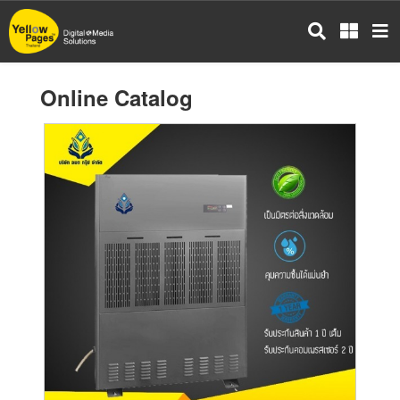
Skip
to
main
content
Online Catalog