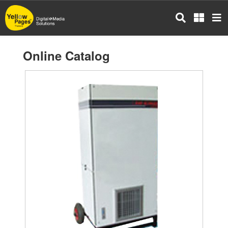
Skip
to
main
content
Online Catalog