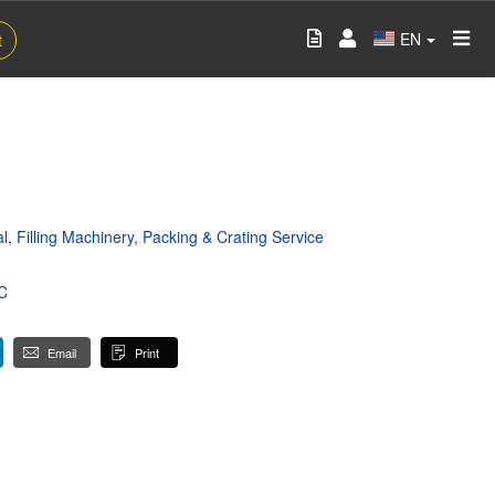
EN
t
al
,
Filling Machinery
,
Packing & Crating Service
C
Email
Print