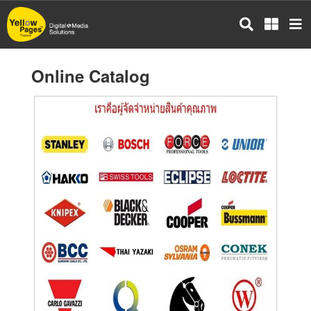
Skip
to
main
content
Online Catalog