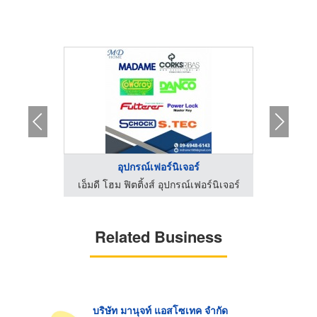
..
อุปกรณ์เฟอร์นิเจอร์
ชียล จำกัด
เอ็มดี โฮม ฟิตติ้งส์ อุปกรณ์เฟอร์นิเจอร์
Related Business
บริษัท มานุจท์ แอสโซเทค จำกัด