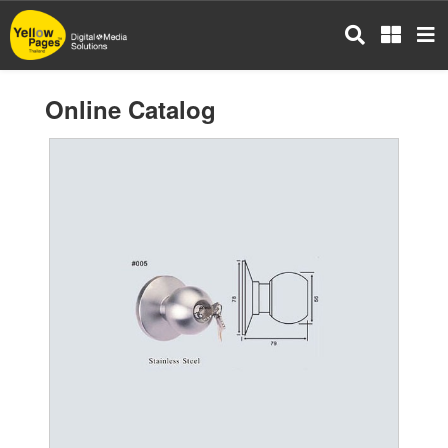
Skip
to
main
content
Online Catalog