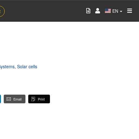
EN
t
Systems
,
Solar cells
Email
Print