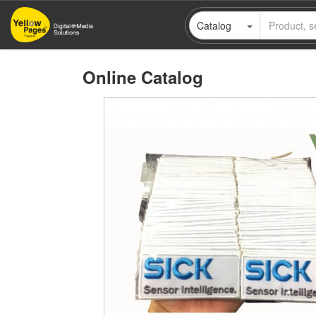
Skip
Catalog
to
main
content
Online Catalog