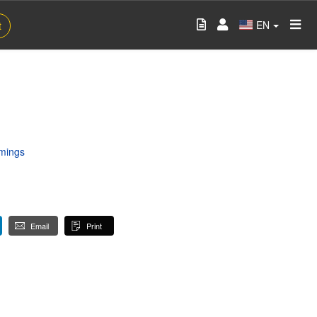
EN
t
mings
Email
Print