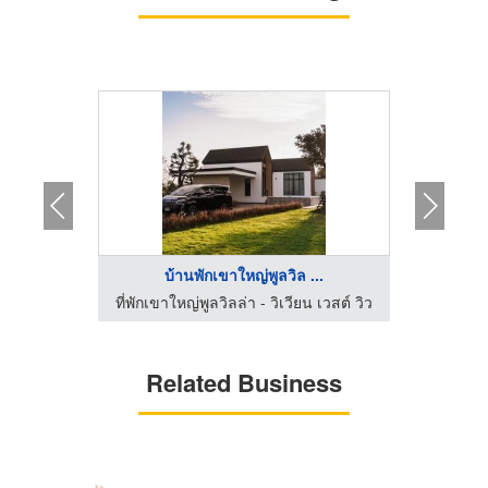
..
บ้านพักเขาใหญ่พูลวิล ...
กิ
บ้านเช่ารายวันแฟชั่นไอส์แลนด์ รามอินทรา
ที่พักเขาใหญ่พูลวิลล่า - วิเวียน เวสต์ วิว
Related Business