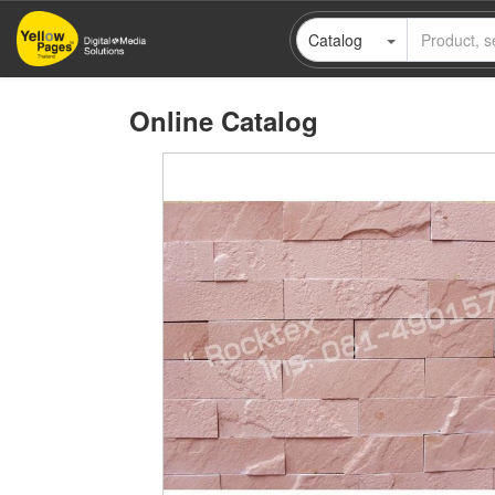
Skip
Catalog
to
main
content
Online Catalog