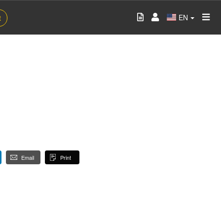
EN
t
Email
Print