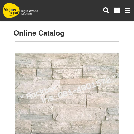
Skip
to
main
content
Online Catalog