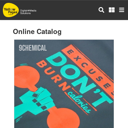
Skip
to
main
content
Online Catalog