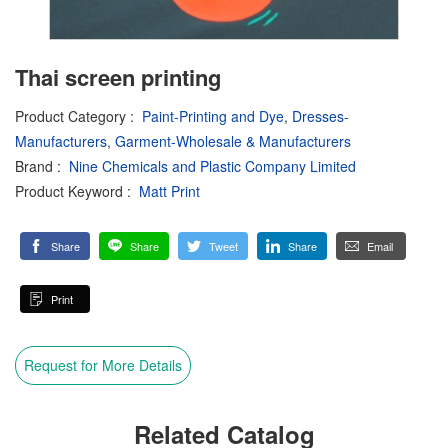
Thai screen printing
Product Category
:
Paint-Printing and Dye
,
Dresses-
Manufacturers
,
Garment-Wholesale & Manufacturers
Brand
:
Nine Chemicals and Plastic Company Limited
Product Keyword
:
Matt Print
Share
Share
Tweet
Share
Email
Print
Request for More Details
Related Catalog