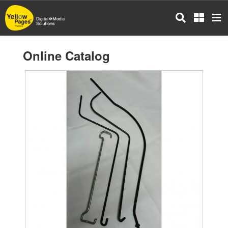
Skip
to
main
content
Online Catalog