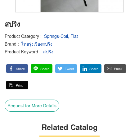
สปริง
Product Category
:
Springs-Coil, Flat
Brand
:
ไทยรุ่งเรืองสปริง
Product Keyword
:
สปริง
Share
Share
Tweet
Share
Email
Print
Request for More Details
Related Catalog